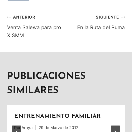
de
la
entrada:
ANTERIOR
SIGUIENTE
NAVEGACIÓN
Venta Salewa para pro
En la Ruta del Puma
DE
X SMM
ENTRADAS
PUBLICACIONES
SIMILARES
ENTRENAMIENTO FAMILIAR
Por
Araya
29 de Marzo de 2012