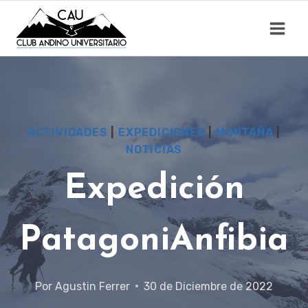
Saltar
al
contenido
ACTIVIDADES
|
EXPEDICIONES
|
MONTAÑA
|
NOTICIAS
Expedición
PatagoniAnfibia
Por
Agustin Ferrer
30 de Diciembre de 2022