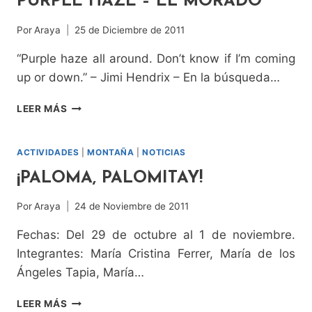
PURPLE HAZE – EL MORADO
Por
Araya
25 de Diciembre de 2011
“Purple haze all around. Don’t know if I’m coming
up or down.” – Jimi Hendrix – En la búsqueda…
PURPLE
LEER MÁS
HAZE
–
EL
ACTIVIDADES
|
MONTAÑA
|
NOTICIAS
MORADO
¡PALOMA, PALOMITAY!
Por
Araya
24 de Noviembre de 2011
Fechas: Del 29 de octubre al 1 de noviembre.
Integrantes: María Cristina Ferrer, María de los
Ángeles Tapia, María…
¡PALOMA,
LEER MÁS