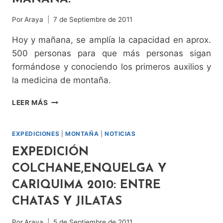
2011
Por
Araya
7 de Septiembre de 2011
Hoy y mañana, se amplía la capacidad en aprox.
500 personas para que más personas sigan
formándose y conociendo los primeros auxilios y
la medicina de montaña.
XI
LEER MÁS
SMM:
AUMENTAMOS
LA
EXPEDICIONES
|
MONTAÑA
|
NOTICIAS
CAPACIDAD
EXPEDICIÓN
PARA
HOY
COLCHANE,ENQUELGA Y
Y
CARIQUIMA 2010: ENTRE
MAÑANA!
CHATAS Y JILATAS
Por
Araya
5 de Septiembre de 2011