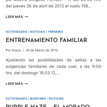
del jueves 26 de abril de 2012 el vuelo 158…
LICANCABUR,
LEER MÁS
EL
CERRO
DEL
ACTIVIDADES
|
NOTICIAS
|
TREKKING
PUEBLO
ENTRENAMIENTO FAMILIAR
(5.916
M.)
Por
Araya
29 de Marzo de 2012
Ajustando las posibilidades de salida a las
exigencias familiares de cada cual, a las 9:00
hrs. del domingo 18.03.12,…
ENTRENAMIENTO
LEER MÁS
FAMILIAR
ACTIVIDADES
|
MONTAÑA
|
NOTICIAS