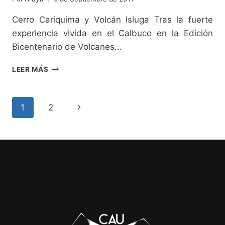
Cerro Cariquima y Volcán Isluga Tras la fuerte
experiencia vivida en el Calbuco en la Edición
Bicentenario de Volcanes…
EXPEDICIÓN
LEER MÁS
COLCHANE,ENQUELGA
Y
CARIQUIMA
NAVEGACIÓN
Siguiente
1
2
2010:
ENTRE
página
DE
CHATAS
Y
JILATAS
PÁGINA