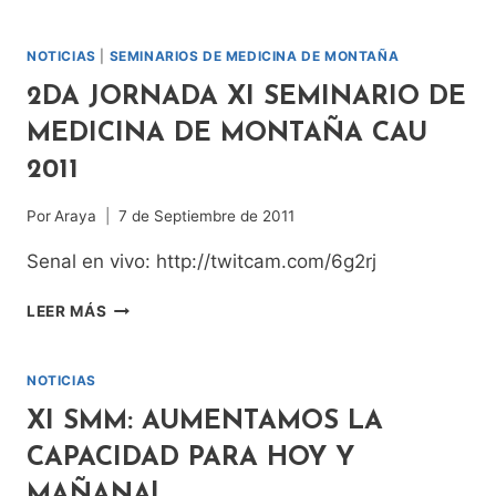
PALOMITAY!
NOTICIAS
|
SEMINARIOS DE MEDICINA DE MONTAÑA
2DA JORNADA XI SEMINARIO DE
MEDICINA DE MONTAÑA CAU
2011
Por
Araya
7 de Septiembre de 2011
Senal en vivo: http://twitcam.com/6g2rj
2DA
LEER MÁS
JORNADA
XI
SEMINARIO
NOTICIAS
DE
XI SMM: AUMENTAMOS LA
MEDICINA
DE
CAPACIDAD PARA HOY Y
MONTAÑA
MAÑANA!
CAU