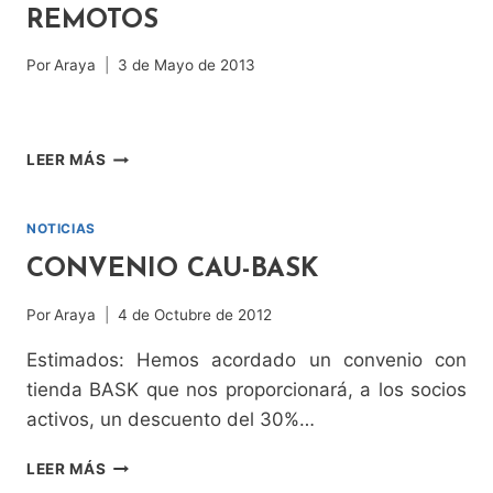
REMOTOS
Por
Araya
3 de Mayo de 2013
CURSO
LEER MÁS
BÁSICO:
PRIMEROS
AUXILIOS
NOTICIAS
EN
CONVENIO CAU-BASK
LUGARES
REMOTOS
Por
Araya
4 de Octubre de 2012
Estimados: Hemos acordado un convenio con
tienda BASK que nos proporcionará, a los socios
activos, un descuento del 30%…
CONVENIO
LEER MÁS
CAU-