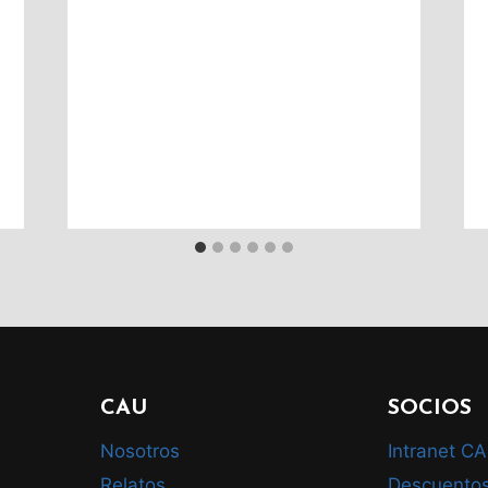
CAU
SOCIOS
Nosotros
Intranet C
Relatos
Descuento