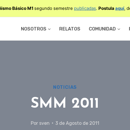
ismo Básico M1
segundo semestre
publicadas
.
Postula
aquí
, 
NOSOTROS
RELATOS
COMUNIDAD
NOTICIAS
SMM 2011
Por
sven
3 de Agosto de 2011