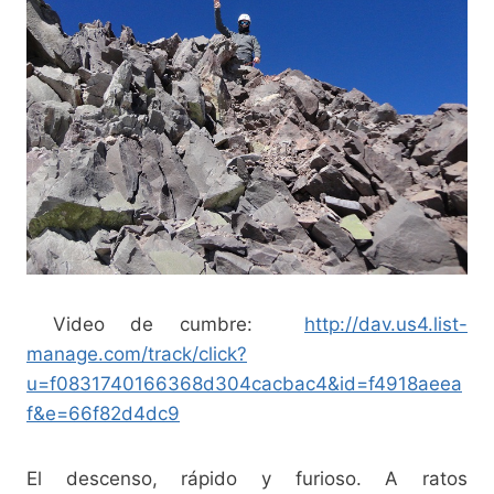
Video de cumbre:
http://dav.us4.list-
manage.com/track/click?
u=f0831740166368d304cacbac4&id=f4918aeea
f&e=66f82d4dc9
El descenso, rápido y furioso. A ratos