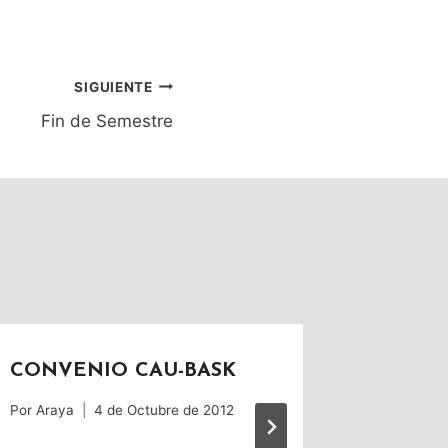
SIGUIENTE
Fin de Semestre
CONVENIO CAU-BASK
ACCID
VERA
Por
Araya
4 de Octubre de 2012
Por
Tito_Pa