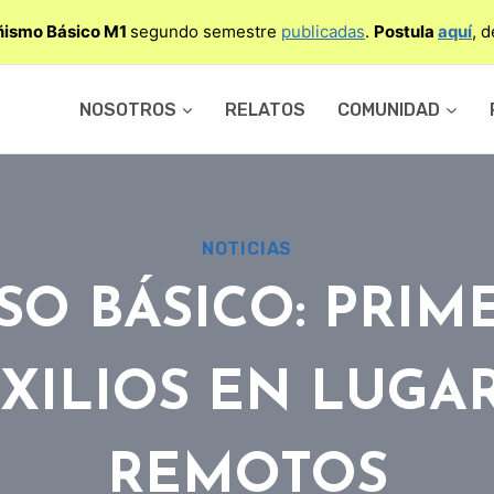
ismo Básico M1
segundo semestre
publicadas
.
Postula
aquí
, 
NOSOTROS
RELATOS
COMUNIDAD
NOTICIAS
SO BÁSICO: PRIM
XILIOS EN LUGA
REMOTOS