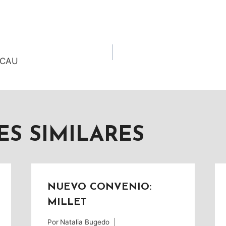
ACIÓN
a CAU
AS
ES SIMILARES
NUEVO CONVENIO:
MILLET
Por
Natalia Bugedo