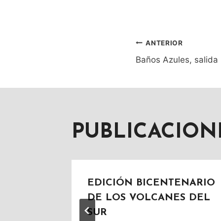
ANTERIOR
NAVEG
Baños Azules, salid
DE
ENTRAD
PUBLICACION
EDICIÓN BICENTENARIO
DE LOS VOLCANES DEL
SUR