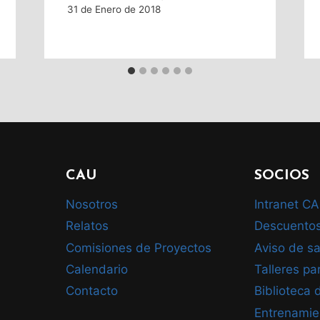
31 de Enero de 2018
CAU
SOCIOS
Nosotros
Intranet C
Relatos
Descuento
Comisiones de Proyectos
Aviso de sa
Calendario
Talleres pa
Contacto
Biblioteca
Entrenamie