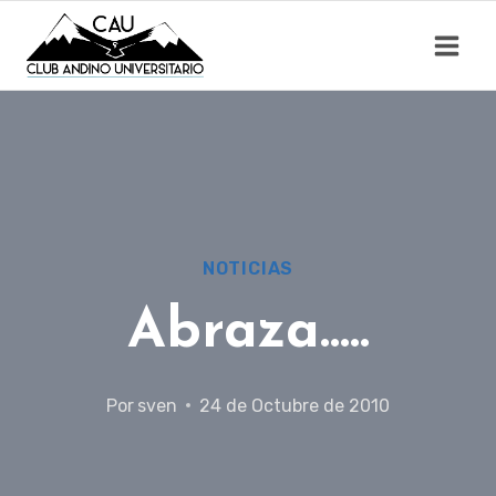
Saltar
al
contenido
NOTICIAS
Abraza…..
Por
sven
24 de Octubre de 2010