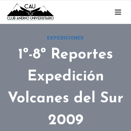
Saltar
al
contenido
EXPEDICIONES
1º-8º Reportes
Expedición
Volcanes del Sur
2009