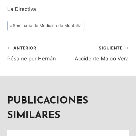
La Directiva
Etiquetas
#
Seminario de Medicina de Montaña
de
la
entrada:
ANTERIOR
SIGUIENTE
NAVEGACIÓN
Pésame por Hernán
Accidente Marco Vera
DE
ENTRADAS
PUBLICACIONES
SIMILARES