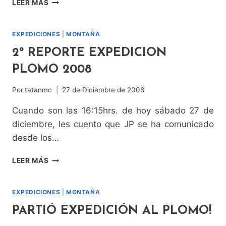
LEER MÁS
REPORTE
EXPEDICIÓN
AL
EXPEDICIONES
|
MONTAÑA
PLOMO
2º REPORTE EXPEDICION
PLOMO 2008
Por
tatanmc
27 de Diciembre de 2008
Cuando son las 16:15hrs. de hoy sábado 27 de
diciembre, les cuento que JP se ha comunicado
desde los…
2º
LEER MÁS
REPORTE
EXPEDICION
PLOMO
EXPEDICIONES
|
MONTAÑA
2008
PARTIÓ EXPEDICIÓN AL PLOMO!