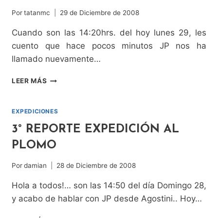
Por
tatanmc
29 de Diciembre de 2008
Cuando son las 14:20hrs. del hoy lunes 29, les
cuento que hace pocos minutos JP nos ha
llamado nuevamente…
4º
LEER MÁS
REPORTE
EXPEDICIÓN
AL
EXPEDICIONES
PLOMO
3° REPORTE EXPEDICIÓN AL
PLOMO
Por
damian
28 de Diciembre de 2008
Hola a todos!… son las 14:50 del día Domingo 28,
y acabo de hablar con JP desde Agostini.. Hoy…
3°