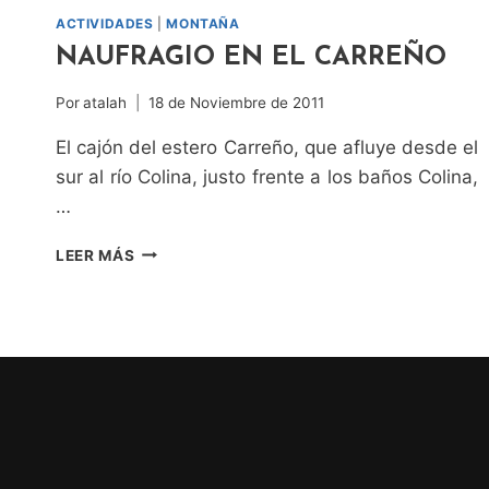
ACTIVIDADES
|
MONTAÑA
NAUFRAGIO EN EL CARREÑO
Por
atalah
18 de Noviembre de 2011
El cajón del estero Carreño, que afluye desde el
sur al río Colina, justo frente a los baños Colina,
…
NAUFRAGIO
LEER MÁS
EN
EL
CARREÑO