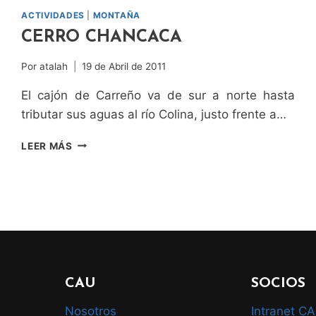
ACTIVIDADES
|
MONTAÑA
CERRO CHANCACA
Por
atalah
19 de Abril de 2011
El cajón de Carreño va de sur a norte hasta
tributar sus aguas al río Colina, justo frente a…
CERRO
LEER MÁS
CHANCACA
CAU
SOCIOS
Nosotros
Intranet C