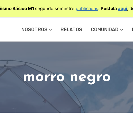
ismo Básico M1
segundo semestre
publicadas
.
Postula
aquí
, 
NOSOTROS
RELATOS
COMUNIDAD
morro negro