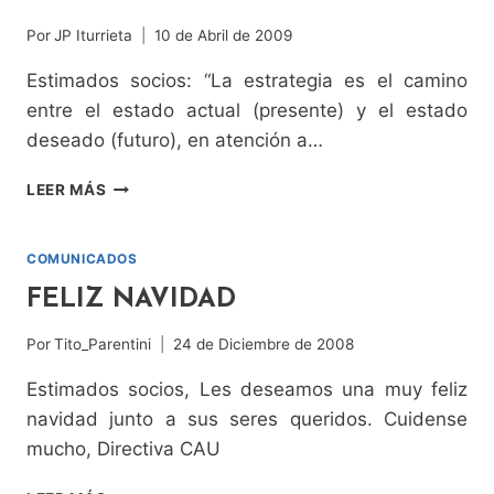
Por
JP Iturrieta
10 de Abril de 2009
Estimados socios: “La estrategia es el camino
entre el estado actual (presente) y el estado
deseado (futuro), en atención a…
COMUNICADO
LEER MÁS
N°
3
CAU
COMUNICADOS
–
FELIZ NAVIDAD
REPORTAJE
DE
Por
Tito_Parentini
24 de Diciembre de 2008
LA
TERCERA
Estimados socios, Les deseamos una muy feliz
navidad junto a sus seres queridos. Cuidense
mucho, Directiva CAU
FELIZ