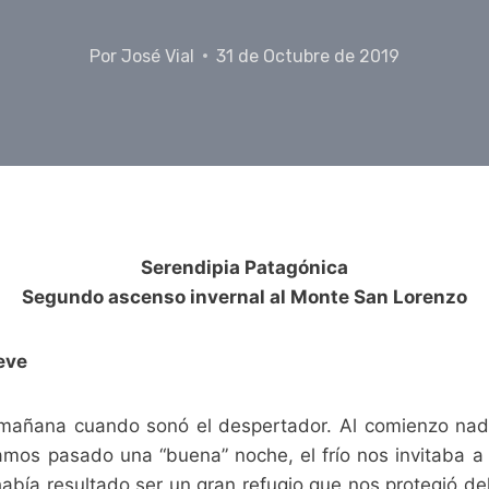
Por
José Vial
31 de Octubre de 2019
Serendipia Patagónica
Segundo ascenso invernal al Monte San Lorenzo
eve
 mañana cuando sonó el despertador. Al comienzo nad
amos pasado una “buena” noche, el frío nos invitaba 
abía resultado ser un gran refugio que nos protegió del v