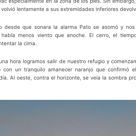
vac especialmente en la zona de los pies. Sin embargo, 
volvió lentamente a sus extremidades inferiores devolv
o desde que sonara la alarma Pato se asomó y nos
había menos viento que anoche. El cerro, el tiemp
ntentar la cima.
na hora logramos salir de nuestro refugio y comenzam
ió con un tranquilo amanecer naranjo que confirmó e
a. Al oeste, contra el horizonte, se veía la sombra pr