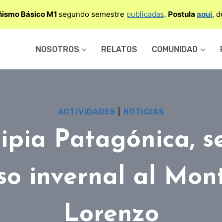
ismo Básico M1
segundo semestre
publicadas
.
Postula
aquí
, 
NOSOTROS
RELATOS
COMUNIDAD
ACTIVIDADES
|
NOTICIAS
ipia Patagónica, 
so invernal al Mon
Lorenzo