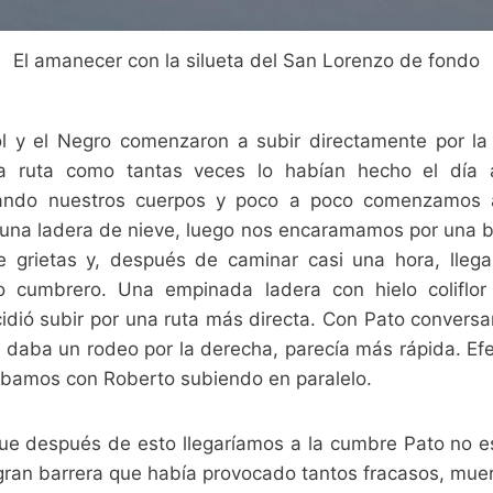
El amanecer con la silueta del San Lorenzo de fondo
ol y el Negro comenzaron a subir directamente por la
 la ruta como tantas veces lo habían hecho el día an
tando nuestros cuerpos y poco a poco comenzamos a
una ladera de nieve, luego nos encaramamos por una ban
 grietas y, después de caminar casi una hora, lle
o cumbrero. Una empinada ladera con hielo coliflo
dió subir por una ruta más directa. Con Pato conver
n daba un rodeo por la derecha, parecía más rápida. Ef
ábamos con Roberto subiendo en paralelo.
que después de esto llegaríamos a la cumbre Pato no e
 gran barrera que había provocado tantos fracasos, muer