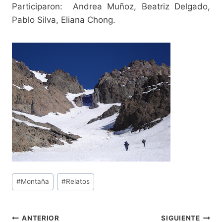
Participaron: Andrea Muñoz, Beatriz Delgado,
Pablo Silva, Eliana Chong.
Etiquetas
#
Montaña
#
Relatos
de
la
entrada:
ANTERIOR
SIGUIENTE