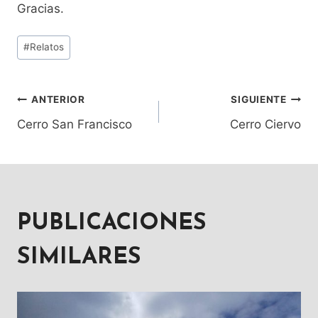
Gracias.
Etiquetas
#
Relatos
de
la
entrada:
ANTERIOR
SIGUIENTE
NAVEGACIÓN
Cerro San Francisco
Cerro Ciervo
DE
ENTRADAS
PUBLICACIONES
SIMILARES