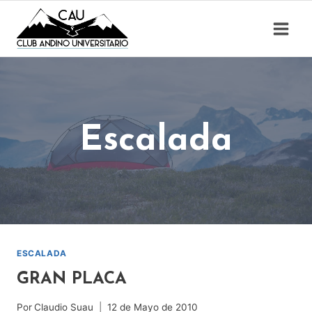
Saltar
al
contenido
Escalada
ESCALADA
GRAN PLACA
Por
Claudio Suau
12 de Mayo de 2010