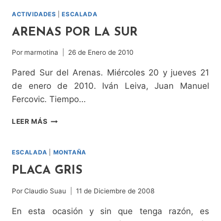
FALSO
ALTAR
ACTIVIDADES
|
ESCALADA
ARENAS POR LA SUR
Por
marmotina
26 de Enero de 2010
Pared Sur del Arenas. Miércoles 20 y jueves 21
de enero de 2010. Iván Leiva, Juan Manuel
Fercovic. Tiempo…
ARENAS
LEER MÁS
POR
LA
SUR
ESCALADA
|
MONTAÑA
PLACA GRIS
Por
Claudio Suau
11 de Diciembre de 2008
En esta ocasión y sin que tenga razón, es