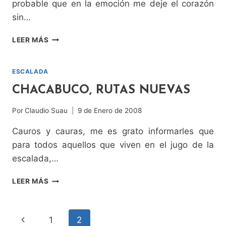
probable que en la emoción me deje el corazón
sin…
PLACA
LEER MÁS
GRIS
ESCALADA
CHACABUCO, RUTAS NUEVAS
Por
Claudio Suau
9 de Enero de 2008
Cauros y cauras, me es grato informarles que
para todos aquellos que viven en el jugo de la
escalada,…
CHACABUCO,
LEER MÁS
RUTAS
NUEVAS
NAVEGACIÓN
Página
1
2